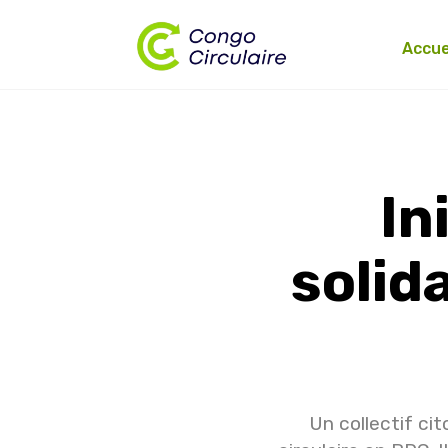
Accue
In
solid
Un collectif ci