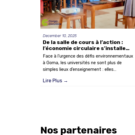
December 10, 2025
De la salle de cours à l’action :
l’économie circulaire s’installe
dans les universités de Goma
Face à l’urgence des défis environnementaux
à Goma, les universités ne sont plus de
simples lieux d’enseignement : elles
deviennent des laboratoires d’idées et des
Lire Plus
→
hubs d’action. Les 20 et 28 novembre, Congo
Circulaire a animé deux sessions de
sensibilisation qui ont mobilisé étudiants,
entrepreneurs et acteurs locaux autour de la
gestion des déchets et des opportunités de
l’économie circulaire.
Nos partenaires