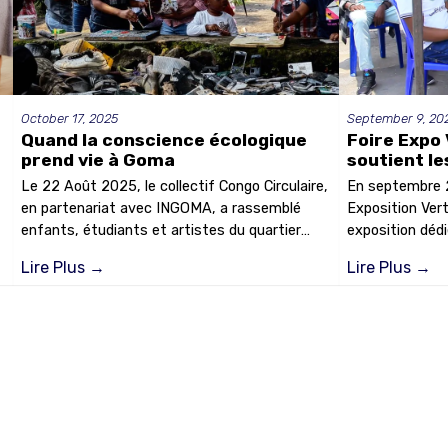
October 17, 2025
September 9, 20
Quand la conscience écologique
Foire Expo 
prend vie à Goma
soutient le
contre la p
Le 22 Août 2025, le collectif Congo Circulaire,
En septembre 2
en partenariat avec INGOMA, a rassemblé
Exposition Ver
enfants, étudiants et artistes du quartier
exposition déd
Katindo pour une journée de sensibilisation
autour du thèm
Lire Plus
→
Lire Plus
→
autour des gestes écologiques. Baptisée «
et opportunité
Re-Créa Terre », l’activité s’est tenue au
sensibiliser le p
centre artistique de INGOMA et a offert un
locales et de p
espace d’apprentissage, de créativité et
concrètes pour 
d’engagement pour la planète.