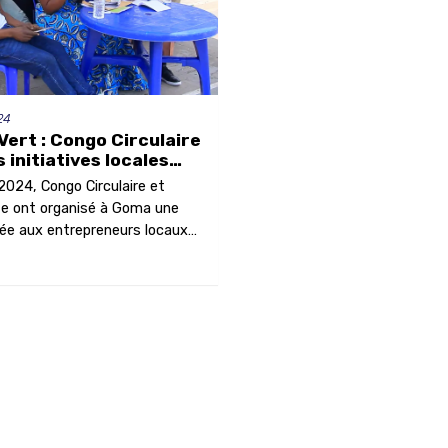
24
Vert : Congo Circulaire
s initiatives locales
ollution plastique
024, Congo Circulaire et
te ont organisé à Goma une
iée aux entrepreneurs locaux
e « Déchets plastiques, défis
s ». L’événement a permis de
ublic, de valoriser les initiatives
résenter des solutions
un avenir plus durable.