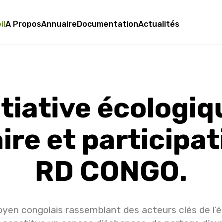
il
A Propos
Annuaire
Documentation
Actualités
itiative écologiq
aire et participat
RD CONGO.
toyen congolais rassemblant des acteurs clés de l