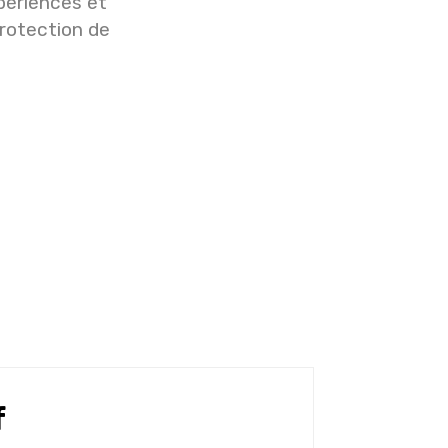
périences et
protection de
f