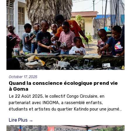
étudiants, entrepreneurs et acteurs locaux autour de la
gestion des déchets et des opportunités de l’économie
circulaire.
October 17, 2025
Quand la conscience écologique prend vie
à Goma
Le 22 Août 2025, le collectif Congo Circulaire, en
partenariat avec INGOMA, a rassemblé enfants,
étudiants et artistes du quartier Katindo pour une journée
de sensibilisation autour des gestes écologiques.
Lire Plus
→
Baptisée « Re-Créa Terre », l’activité s’est tenue au
centre artistique de INGOMA et a offert un espace