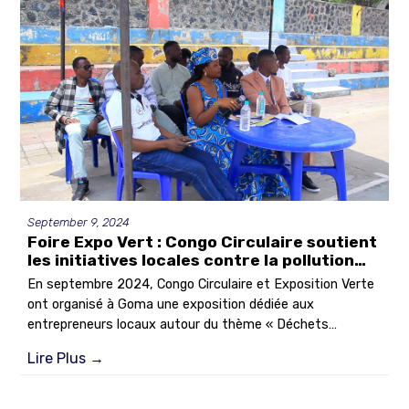
d’apprentissage, de créativité et d’engagement pour la
planète.
September 9, 2024
Foire Expo Vert : Congo Circulaire soutient
les initiatives locales contre la pollution
plastique
En septembre 2024, Congo Circulaire et Exposition Verte
ont organisé à Goma une exposition dédiée aux
entrepreneurs locaux autour du thème « Déchets
plastiques, défis et opportunités ». L’événement a permis
Lire Plus
→
de sensibiliser le public, de valoriser les initiatives locales
et de présenter des solutions concrètes pour un avenir
plus durable.