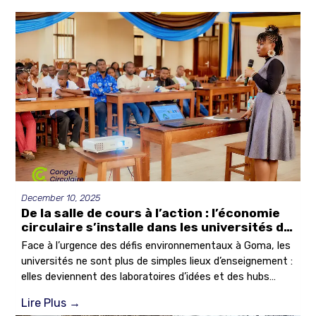
December 10, 2025
De la salle de cours à l’action : l’économie
circulaire s’installe dans les universités de
Goma
Face à l’urgence des défis environnementaux à Goma, les
universités ne sont plus de simples lieux d’enseignement :
elles deviennent des laboratoires d’idées et des hubs
d’action. Les 20 et 28 novembre, Congo Circulaire a animé
Lire Plus
→
deux sessions de sensibilisation qui ont mobilisé