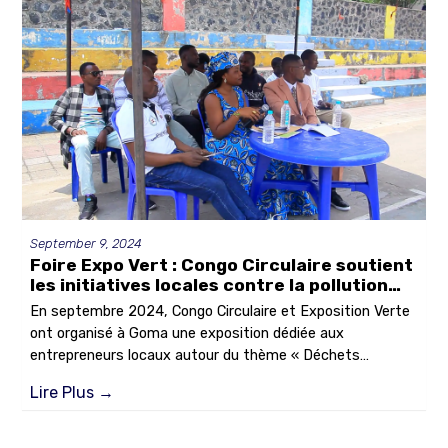
d’apprentissage, de créativité et d’engagement pour la
planète.
September 9, 2024
Foire Expo Vert : Congo Circulaire soutient
les initiatives locales contre la pollution
plastique
En septembre 2024, Congo Circulaire et Exposition Verte
ont organisé à Goma une exposition dédiée aux
entrepreneurs locaux autour du thème « Déchets
plastiques, défis et opportunités ». L’événement a permis
Lire Plus
→
de sensibiliser le public, de valoriser les initiatives locales
et de présenter des solutions concrètes pour un avenir
plus durable.