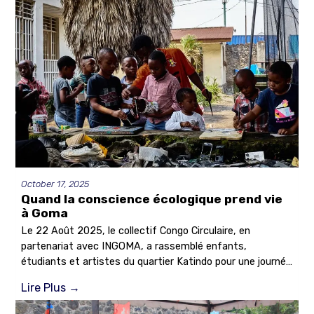
étudiants, entrepreneurs et acteurs locaux autour de la
gestion des déchets et des opportunités de l’économie
circulaire.
October 17, 2025
Quand la conscience écologique prend vie
à Goma
Le 22 Août 2025, le collectif Congo Circulaire, en
partenariat avec INGOMA, a rassemblé enfants,
étudiants et artistes du quartier Katindo pour une journée
de sensibilisation autour des gestes écologiques.
Lire Plus
→
Baptisée « Re-Créa Terre », l’activité s’est tenue au
centre artistique de INGOMA et a offert un espace