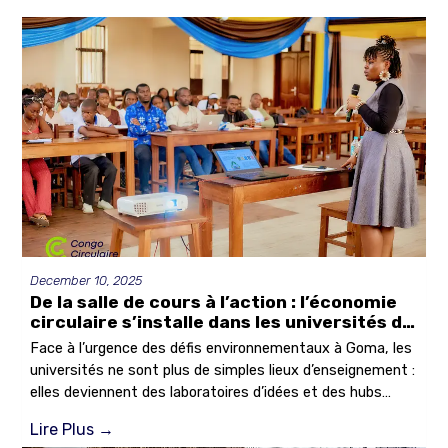
December 10, 2025
De la salle de cours à l’action : l’économie
circulaire s’installe dans les universités de
Goma
Face à l’urgence des défis environnementaux à Goma, les
universités ne sont plus de simples lieux d’enseignement :
elles deviennent des laboratoires d’idées et des hubs
d’action. Les 20 et 28 novembre, Congo Circulaire a animé
Lire Plus
→
deux sessions de sensibilisation qui ont mobilisé